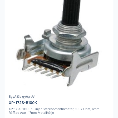
EgyÃ©b gyÃ¡rtÃ³
XP-172S-B100K
XP-172S-B100K Linjär Stereopotentiometer, 100k Ohm, 6mm
Räfflad Axel, 17mm Metallhölje