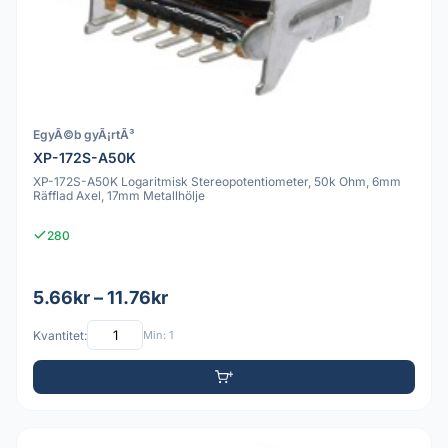
EgyÃ©b gyÃ¡rtÃ³
XP-172S-A50K
XP-172S-A50K Logaritmisk Stereopotentiometer, 50k Ohm, 6mm
Räfflad Axel, 17mm Metallhölje
280
5.66kr – 11.76kr
Kvantitet:
Min: 1