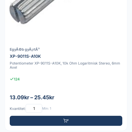
EgyÃ©b gyÃ¡rtÃ³
XP-9011S-A10K
Potentiometer XP-9011S-A10K, 10k Ohm Logaritmisk Stereo, 6mm
Axel
124
13.09kr – 25.45kr
Kvantitet:
Min: 1