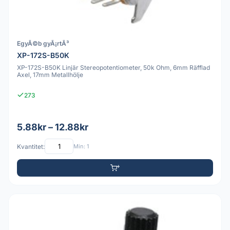
EgyÃ©b gyÃ¡rtÃ³
XP-172S-B50K
XP-172S-B50K Linjär Stereopotentiometer, 50k Ohm, 6mm Räfflad
Axel, 17mm Metallhölje
273
5.88kr – 12.88kr
Kvantitet:
Min: 1