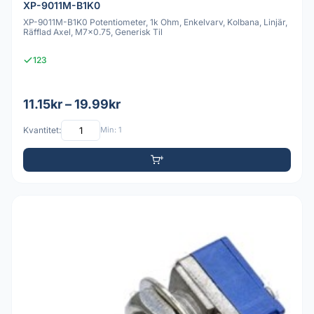
XP-9011M-B1K0
XP-9011M-B1K0 Potentiometer, 1k Ohm, Enkelvarv, Kolbana, Linjär,
Räfflad Axel, M7x0.75, Generisk Til
123
11.15kr – 19.99kr
Kvantitet:
Min: 1