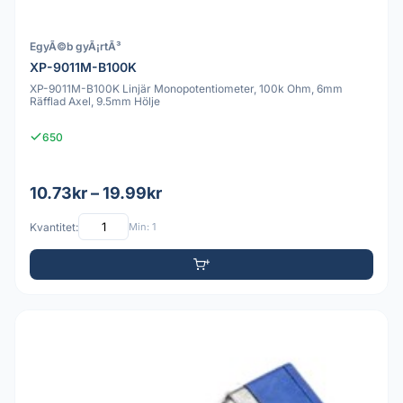
EgyÃ©b gyÃ¡rtÃ³
XP-9011M-B100K
XP-9011M-B100K Linjär Monopotentiometer, 100k Ohm, 6mm
Räfflad Axel, 9.5mm Hölje
650
10.73kr – 19.99kr
Kvantitet:
Min: 1