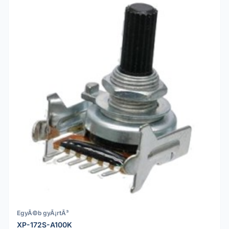
EgyÃ©b gyÃ¡rtÃ³
XP-172S-A100K