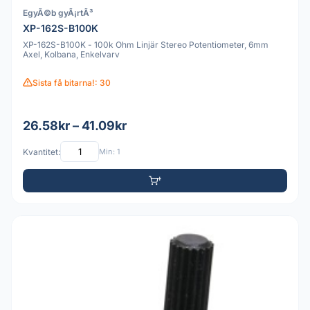
EgyÃ©b gyÃ¡rtÃ³
XP-162S-B100K
XP-162S-B100K - 100k Ohm Linjär Stereo Potentiometer, 6mm
Axel, Kolbana, Enkelvarv
Sista få bitarna!: 30
26.58kr – 41.09kr
Kvantitet:
Min: 1