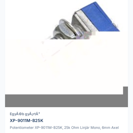
EgyÃ©b gyÃ¡rtÃ³
XP-9011M-B25K
Potentiometer XP-9011M-B25K, 25k Ohm Linjär Mono, 6mm Axel