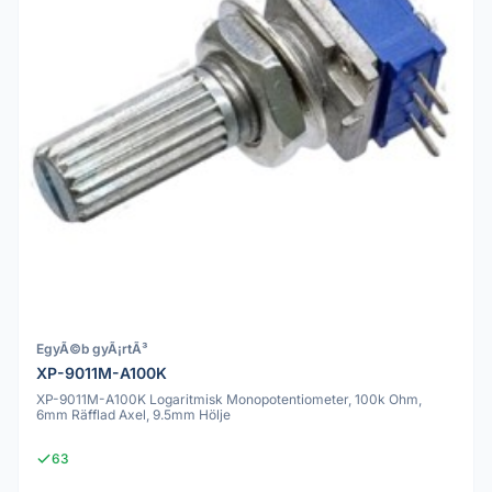
EgyÃ©b gyÃ¡rtÃ³
XP-9011M-A100K
XP-9011M-A100K Logaritmisk Monopotentiometer, 100k Ohm,
6mm Räfflad Axel, 9.5mm Hölje
63