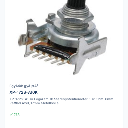
EgyÃ©b gyÃ¡rtÃ³
XP-172S-A10K
XP-172S-A10K Logaritmisk Stereopotentiometer, 10k Ohm, 6mm
Räfflad Axel, 17mm Metallhölje
273