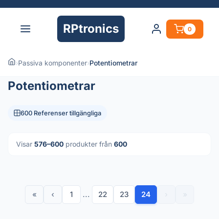
RPtronics
0
›
Passiva komponenter
›
Potentiometrar
Potentiometrar
600 Referenser tillgängliga
Visar
576–600
produkter från
600
«
‹
1
...
22
23
24
›
»