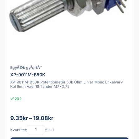
EgyÃ©b gyÃ¡rtÃ³
XP-9011M-B50K
XP-9011M-B50K Potentiometer 50k Ohm Linjär Mono Enkelvarv
Kol 6mm Axel 18 Tänder M7x0.75
202
9.35kr – 19.08kr
Kvantitet:
Min: 1