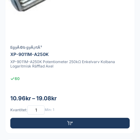
EgyÃ©b gyÃ¡rtÃ³
XP-9011M-A250K
XP-9011M-A250K Potentiometer 250kΩ Enkelvarv Kolbana
Logaritmisk Räfflad Axel
60
10.96kr – 19.08kr
Kvantitet:
Min: 1