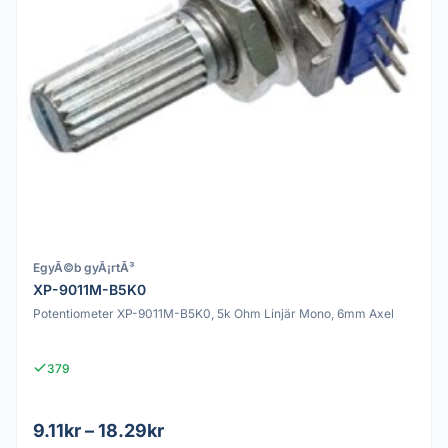
EgyÃ©b gyÃ¡rtÃ³
XP-9011M-B5K0
Potentiometer XP-9011M-B5K0, 5k Ohm Linjär Mono, 6mm Axel
379
9.11kr – 18.29kr