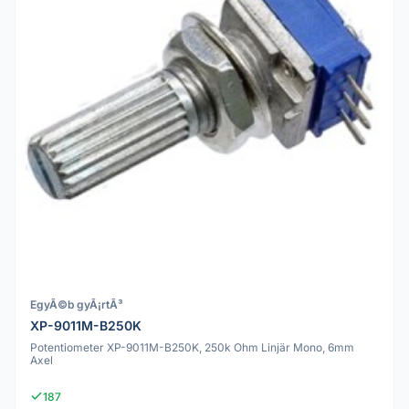
EgyÃ©b gyÃ¡rtÃ³
XP-9011M-B250K
Potentiometer XP-9011M-B250K, 250k Ohm Linjär Mono, 6mm
Axel
187