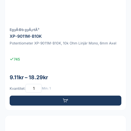
EgyÃ©b gyÃ¡rtÃ³
XP-9011M-B10K
Potentiometer XP-9011M-B10K, 10k Ohm Linjär Mono, 6mm Axel
745
9.11kr – 18.29kr
Kvantitet:
Min: 1