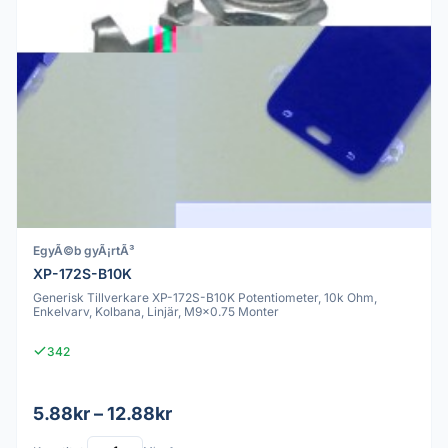
EgyÃ©b gyÃ¡rtÃ³
XP-172S-B10K
Generisk Tillverkare XP-172S-B10K Potentiometer, 10k Ohm,
Enkelvarv, Kolbana, Linjär, M9x0.75 Monter
342
5.88kr – 12.88kr