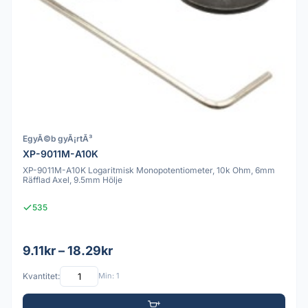
EgyÃ©b gyÃ¡rtÃ³
XP-9011M-A10K
XP-9011M-A10K Logaritmisk Monopotentiometer, 10k Ohm, 6mm
Räfflad Axel, 9.5mm Hölje
535
9.11kr – 18.29kr
Kvantitet:
Min: 1