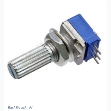
EgyÃ©b gyÃ¡rtÃ³