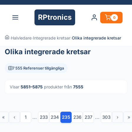
RPtronics
0
›
Halvledare
›
Integrerade kretsar
›
Olika integrerade kretsar
Olika integrerade kretsar
7 555 Referenser tillgängliga
Visar
5851–5875
produkter från
7555
«
‹
1
...
233
234
235
236
237
...
303
›
»