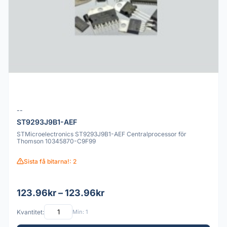
--
ST9293J9B1-AEF
STMicroelectronics ST9293J9B1-AEF Centralprocessor för
Thomson 10345870-C9F99
Sista få bitarna!: 2
123.96kr – 123.96kr
Kvantitet:
Min: 1