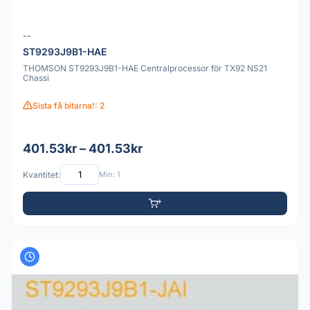
--
ST9293J9B1-HAE
THOMSON ST9293J9B1-HAE Centralprocessor för TX92 NS21
Chassi
Sista få bitarna!: 2
401.53kr – 401.53kr
Kvantitet:
Min: 1