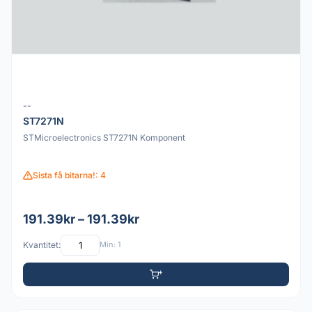
--
ST7271N
STMicroelectronics ST7271N Komponent
Sista få bitarna!: 4
191.39kr – 191.39kr
Kvantitet:
Min: 1