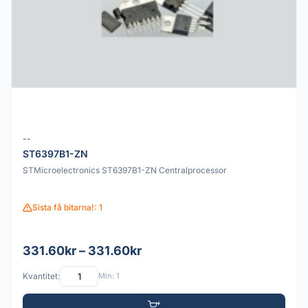
--
ST6397B1-ZN
STMicroelectronics ST6397B1-ZN Centralprocessor
Sista få bitarna!: 1
331.60kr – 331.60kr
Kvantitet:
Min: 1