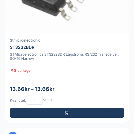
Stmicroelectronic
ST3232BDR
STMicroelectronics ST3232BDR Lågströms RS/232 Transceiver,
SO-16 Narrow
Slut i lager
13.66kr – 13.66kr
Kvantitet:
Min: 1