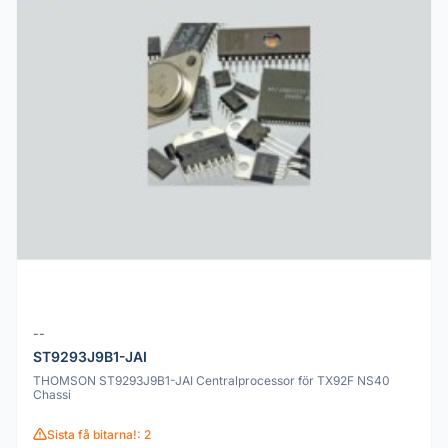
--
ST9293J9B1-JAI
THOMSON ST9293J9B1-JAI Centralprocessor för TX92F NS40
Chassi
Sista få bitarna!: 2