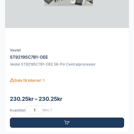
Vestel
ST92195C7B1-OEE
Vestel ST92195C7B1-OEE 56-Pin Centralprocessor
Sista få bitarna!: 1
230.25kr – 230.25kr
Kvantitet:
Min: 1