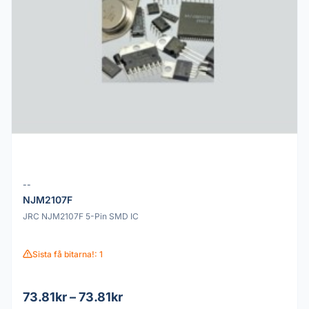
--
NJM2107F
JRC NJM2107F 5-Pin SMD IC
Sista få bitarna!: 1
73.81kr – 73.81kr