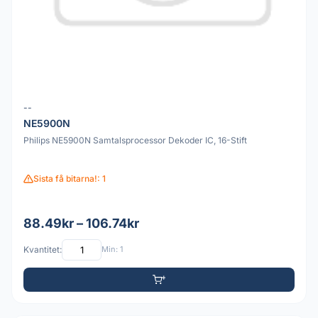
--
NE5900N
Philips NE5900N Samtalsprocessor Dekoder IC, 16-Stift
Sista få bitarna!: 1
88.49kr – 106.74kr
Kvantitet:
Min: 1