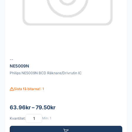
--
NE5009N
Philips NE5009N BCD Räknare/Drivrutin IC
Sista få bitarna!: 1
63.96kr – 79.50kr
Kvantitet:
Min: 1