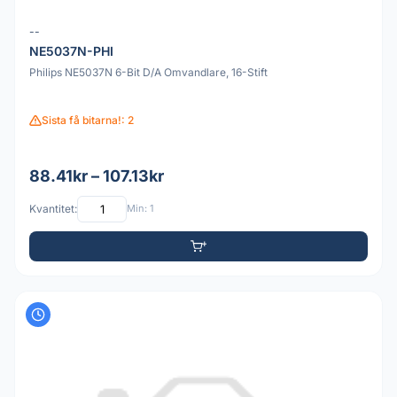
--
NE5037N-PHI
Philips NE5037N 6-Bit D/A Omvandlare, 16-Stift
Sista få bitarna!: 2
88.41kr – 107.13kr
Kvantitet:
Min: 1