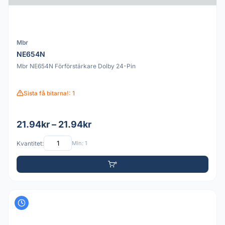
Mbr
NE654N
Mbr NE654N Förförstärkare Dolby 24-Pin
Sista få bitarna!: 1
21.94kr – 21.94kr
Kvantitet:
Min: 1