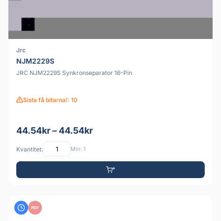
Jrc
NJM2229S
JRC NJM2229S Synkronseparator 16-Pin
Sista få bitarna!: 10
44.54kr – 44.54kr
Kvantitet:
Min: 1
PDF