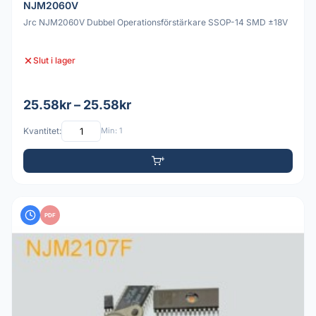
NJM2060V
Jrc NJM2060V Dubbel Operationsförstärkare SSOP-14 SMD ±18V
Slut i lager
25.58kr – 25.58kr
Kvantitet:
Min: 1
PDF