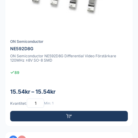
ON Semiconductor
NE592D8G
ON Semiconductor NE592D8G Differential Video Förstärkare
120MHz ±8V SO-8 SMD
89
15.54kr – 15.54kr
Kvantitet:
Min: 1