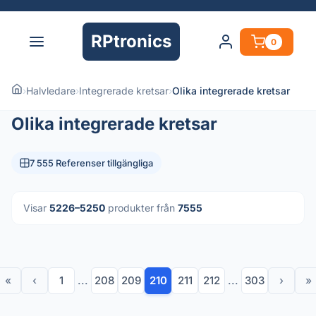
RPtronics
0
›
Halvledare
›
Integrerade kretsar
›
Olika integrerade kretsar
Olika integrerade kretsar
7 555 Referenser tillgängliga
Visar
5226–5250
produkter från
7555
«
‹
1
...
208
209
210
211
212
...
303
›
»