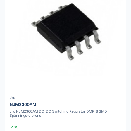
Jrc
NJM2360AM
Jrc NJM2360AM DC-DC Switching Regulator DMP-8 SMD
Spänningsreferens
35