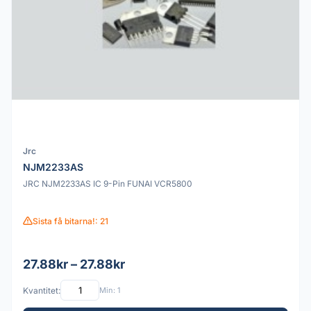
Jrc
NJM2233AS
JRC NJM2233AS IC 9-Pin FUNAI VCR5800
Sista få bitarna!: 21
27.88kr – 27.88kr
Kvantitet:
Min: 1