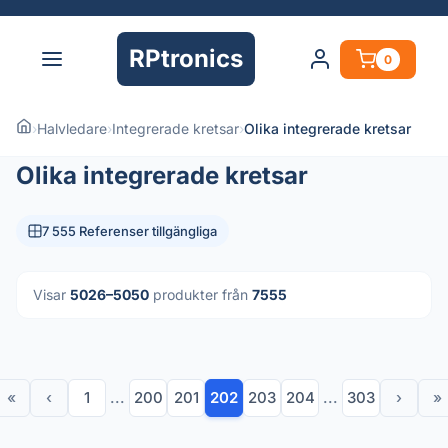
RPtronics
0
›
Halvledare
›
Integrerade kretsar
›
Olika integrerade kretsar
Olika integrerade kretsar
7 555 Referenser tillgängliga
Visar
5026–5050
produkter från
7555
«
‹
1
...
200
201
202
203
204
...
303
›
»