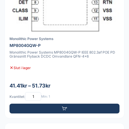
Monolithic Power Systems
MP8004GQW-P
Monolithic Power Systems MP8004GQW-P IEEE 802.3af POE PD
Gränssnitt Flyback DCDC Omvandlare QFN-4x6
Slut i lager
41.41kr – 51.73kr
Kvantitet:
Min: 1