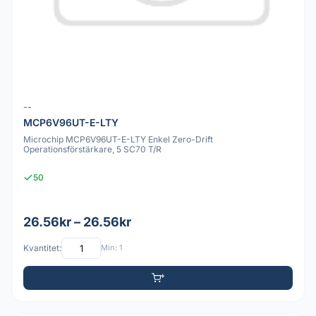
--
MCP6V96UT-E-LTY
Microchip MCP6V96UT-E-LTY Enkel Zero-Drift
Operationsförstärkare, 5 SC70 T/R
50
26.56kr – 26.56kr
Kvantitet:
Min: 1