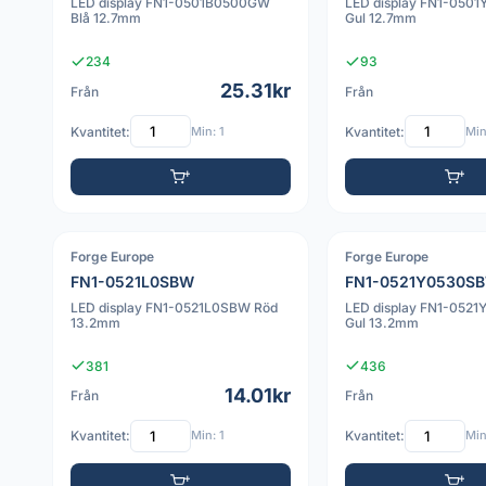
LED display FN1-0501B0500GW
LED display FN1-05
Blå 12.7mm
Gul 12.7mm
234
93
25.31kr
Från
Från
Kvantitet:
Min: 1
Kvantitet:
Min
Forge Europe
Forge Europe
FN1-0521L0SBW
FN1-0521Y0530S
LED display FN1-0521L0SBW Röd
LED display FN1-052
13.2mm
Gul 13.2mm
381
436
14.01kr
Från
Från
Kvantitet:
Min: 1
Kvantitet:
Min