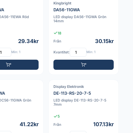
Kingbright
PDF
WA
DA56-11GWA
 DA56-11EWA Röd
LED display DA56-11GWA Grön
14mm
18
29.34kr
30.15kr
Från
Min: 1
Kvantitet:
Min: 1
Display Elektronik
PDF
WA
DE-113-RS-20-7-5
 DC56-11GWA Grön
LED display DE-113-RS-20-7-5
7mm
5
41.22kr
107.13kr
Från