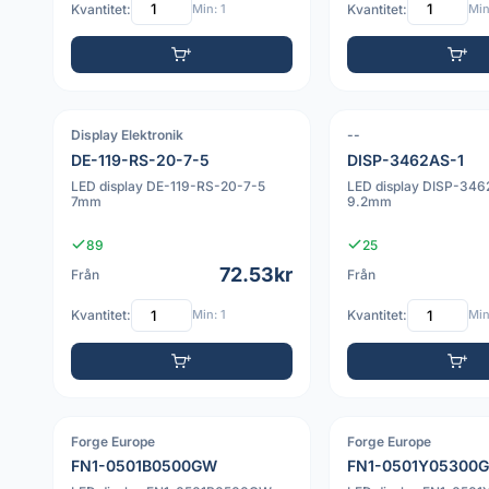
Kvantitet:
Min: 1
Kvantitet:
Min
Display Elektronik
--
PDF
PDF
DE-119-RS-20-7-5
DISP-3462AS-1
LED display DE-119-RS-20-7-5
LED display DISP-346
7mm
9.2mm
89
25
72.53kr
Från
Från
Kvantitet:
Min: 1
Kvantitet:
Min
Forge Europe
Forge Europe
PDF
PDF
FN1-0501B0500GW
FN1-0501Y05300