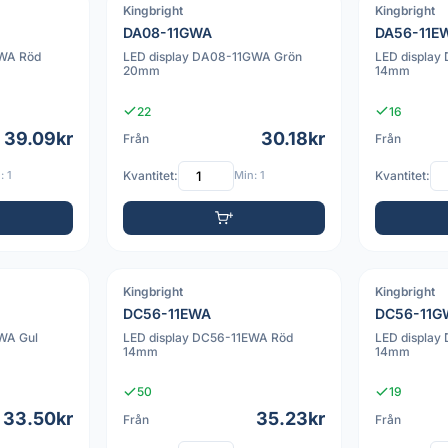
Kingbright
Kingbright
PDF
PDF
DA08-11GWA
DA56-11E
EWA Röd
LED display DA08-11GWA Grön
LED display
20mm
14mm
22
16
39.09kr
30.18kr
Från
Från
: 1
Kvantitet:
Min: 1
Kvantitet:
Kingbright
Kingbright
PDF
PDF
DC56-11EWA
DC56-11G
WA Gul
LED display DC56-11EWA Röd
LED display
14mm
14mm
50
19
33.50kr
35.23kr
Från
Från