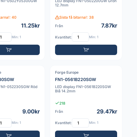
y FN1-0502Y05300GW
LED display FN1-0502200GW Grön
12.7mm
itarna!: 40
Sista få bitarna!: 38
11.25kr
7.87kr
Från
Min: 1
Kvantitet:
Min: 1
e
Forge Europe
PDF
230SGW
FN1-0561B220SGW
y FN1-052230SGW Röd
LED display FN1-0561B220SGW
Blå 14.2mm
218
9.00kr
29.47kr
Från
Min: 1
Kvantitet:
Min: 1