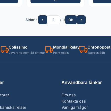
Sidor :
/ 11
OK
Colissimo
Mondial Relay
Chronopost
Leverans inom 48 timmar
Point relais
Express 24h
er
Användbara länkar
torer
Om oss
Kontakta oss
kaniska reläer
Vanliga frågor