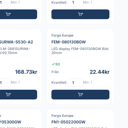
Min: 1
Kvantitet:
Min: 1
Forge Europe
PDF
SURWA-S530-A2
FEM-080130BGW
y ELM-2881SURWA-
LED display FEM-080130BGW Röd
d 60.15mm
20mm
60
168.73kr
22.44kr
Från
Min: 1
Kvantitet:
Min: 1
e
Forge Europe
PDF
2Y05300GW
FN1-0502200GW