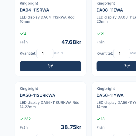
Kingbright
Kingbright
PDF
PDF
DA04-11SRWA
DA08-11EWA
LED display DA04-11SRWA Röd
LED display DA08-11
10mm
20mm
4
21
47.68kr
Från
Från
Kvantitet:
Min: 1
Kvantitet:
Min
Kingbright
Kingbright
PDF
PDF
DA56-11SURKWA
DA56-11YWA
LED display DA56-11SURKWA Röd
LED display DA56-11Y
14.22mm
14mm
232
13
38.75kr
Från
Från