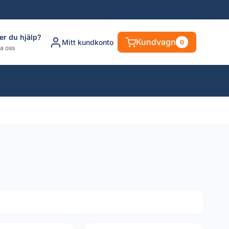
er du hjälp?
Kundvagn
Mitt kundkonto
0
a oss