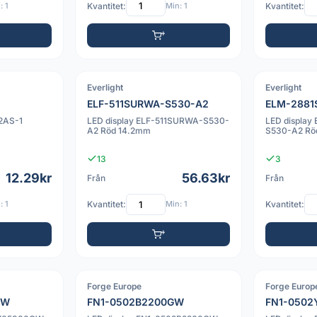
: 1
Kvantitet:
Min: 1
Kvantitet:
Everlight
Everlight
PDF
PDF
ELF-511SURWA-S530-A2
ELM-2881
2AS-1
LED display ELF-511SURWA-S530-
LED displa
A2 Röd 14.2mm
S530-A2 Rö
13
3
12.29kr
56.63kr
Från
Från
: 1
Kvantitet:
Min: 1
Kvantitet:
Forge Europe
Forge Europ
PDF
GW
FN1-0502B2200GW
FN1-050