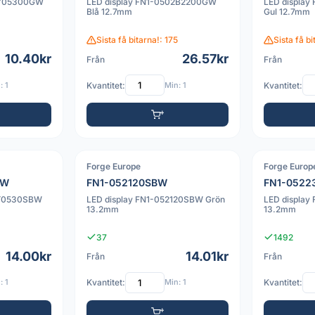
01Y05300GW
LED display FN1-0502B2200GW
LED displa
Blå 12.7mm
Gul 12.7mm
Sista få bitarna!: 175
Sista få b
10.40kr
26.57kr
Från
Från
: 1
Kvantitet:
Min: 1
Kvantitet:
Forge Europe
Forge Europ
PDF
BW
FN1-052120SBW
FN1-052
1Y0530SBW
LED display FN1-052120SBW Grön
LED displa
13.2mm
13.2mm
37
1492
14.00kr
14.01kr
Från
Från
: 1
Kvantitet:
Min: 1
Kvantitet: