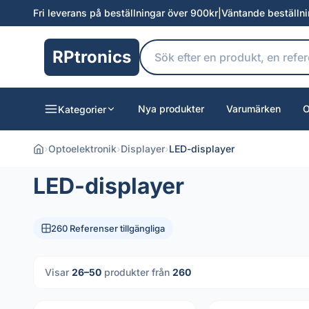
Fri leverans på beställningar över 900kr
|
Väntande beställn
RPtronics
Nya produkter
Varumärken
O
Kategorier
›
Optoelektronik
›
Displayer
›
LED-displayer
LED-displayer
260 Referenser tillgängliga
Visar
26–50
produkter från
260