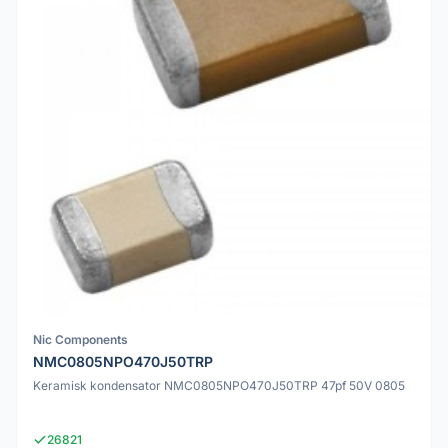
Nic Components
NMC0805NPO470J50TRP
Keramisk kondensator NMC0805NPO470J50TRP 47pf 50V 0805
26821