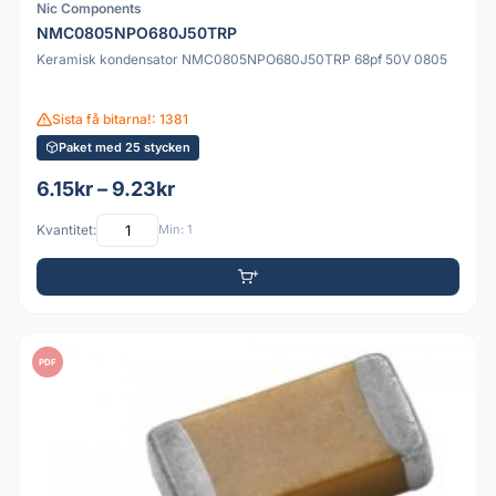
Nic Components
NMC0805NPO680J50TRP
Keramisk kondensator NMC0805NPO680J50TRP 68pf 50V 0805
Sista få bitarna!: 1381
Paket med 25 stycken
6.15kr – 9.23kr
Kvantitet:
Min: 1
PDF