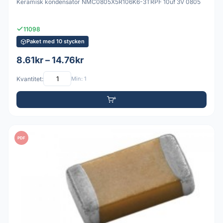
Keramisk kondensator NMC0805X5R106K6-3TRPF 10uf 3V 0805
11098
Paket med 10 stycken
8.61kr – 14.76kr
Kvantitet:
Min: 1
PDF