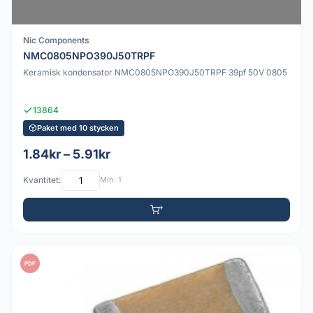
Nic Components
NMC0805NPO390J50TRPF
Keramisk kondensator NMC0805NPO390J50TRPF 39pf 50V 0805
13864
Paket med 10 stycken
1.84kr – 5.91kr
Kvantitet:
Min: 1
PDF