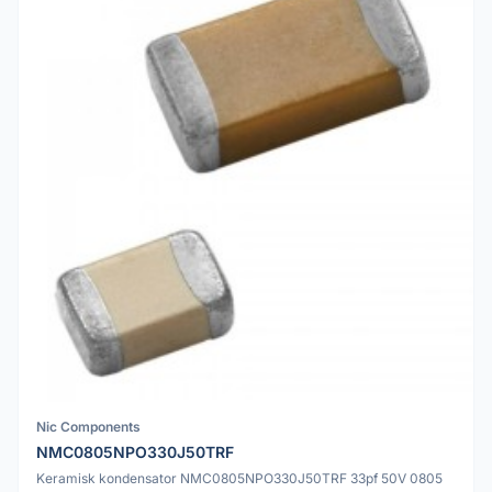
Nic Components
NMC0805NPO330J50TRF
Keramisk kondensator NMC0805NPO330J50TRF 33pf 50V 0805