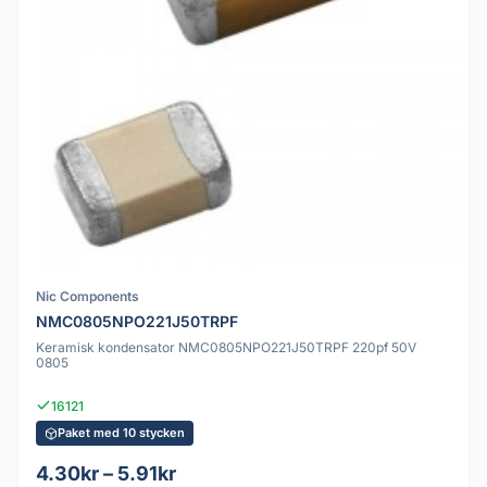
Nic Components
NMC0805NPO221J50TRPF
Keramisk kondensator NMC0805NPO221J50TRPF 220pf 50V
0805
16121
Paket med 10 stycken
4.30kr – 5.91kr