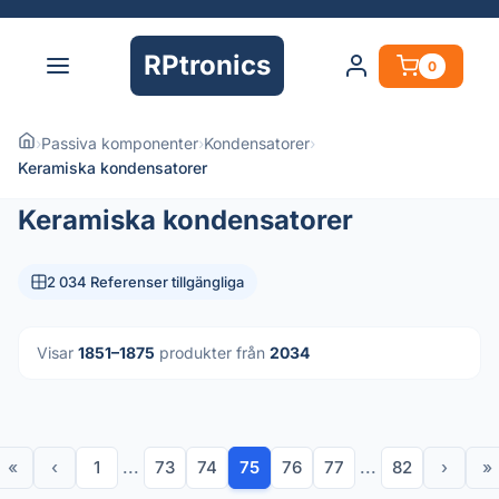
RPtronics
0
›
Passiva komponenter
›
Kondensatorer
›
Keramiska kondensatorer
Keramiska kondensatorer
2 034 Referenser tillgängliga
Visar
1851–1875
produkter från
2034
«
‹
1
...
73
74
75
76
77
...
82
›
»