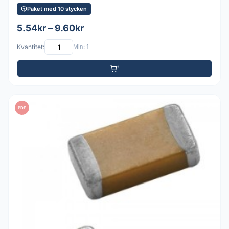
Paket med 10 stycken
5.54kr – 9.60kr
Kvantitet:
Min: 1
PDF