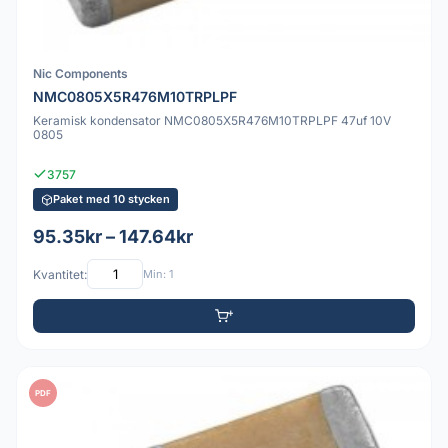
Nic Components
NMC0805X5R476M10TRPLPF
Keramisk kondensator NMC0805X5R476M10TRPLPF 47uf 10V
0805
3757
Paket med 10 stycken
95.35kr – 147.64kr
Kvantitet:
Min: 1
PDF