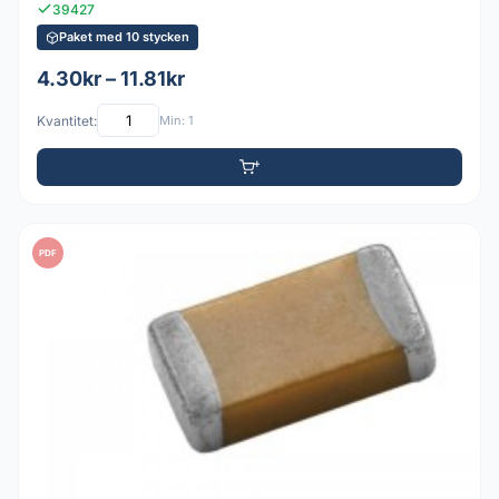
39427
Paket med 10 stycken
4.30kr – 11.81kr
Kvantitet:
Min: 1
PDF