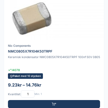
Nic Components
NMC0805X7R104K50TRPF
Keramisk kondensator NMC0805X7R104K50TRPF 100nf 50V 0805
14078
Paket med 10 stycken
9.23kr – 14.76kr
Kvantitet:
Min: 1