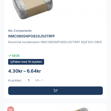
Nic Components
NMC0805NPO820J50TRPF
Keramisk kondensator NMC0805NPO820J50TRPF 82pf 50V 0805
4608
Paket med 10 stycken
4.30kr – 6.64kr
Kvantitet:
Min: 1
PDF