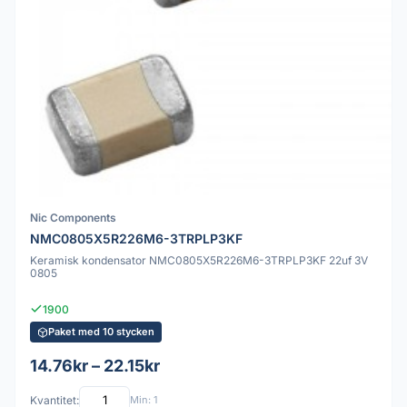
Nic Components
NMC0805X5R226M6-3TRPLP3KF
Keramisk kondensator NMC0805X5R226M6-3TRPLP3KF 22uf 3V
0805
1900
Paket med 10 stycken
14.76kr – 22.15kr
Kvantitet:
Min: 1