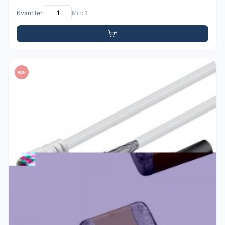
Kvantitet:
Min: 1
PDF