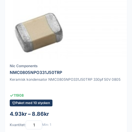
Nic Components
NMC0805NPO331J50TRP
Keramisk kondensator NMC0805NPO331J50TRP 330pf 50V 0805
11908
Paket med 10 stycken
4.93kr – 8.86kr
Kvantitet:
Min: 1