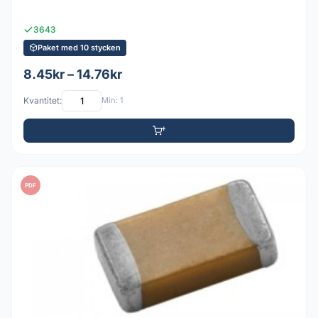
3643
Paket med 10 stycken
8.45kr – 14.76kr
Kvantitet:
Min: 1
PDF