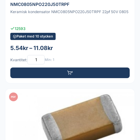
NMC0805NPO220J50TRPF
Keramisk kondensator NMC0805NPO220J50TRPF 22pf 50V 0805
12593
Paket med 10 stycken
5.54kr – 11.08kr
Kvantitet:
Min: 1
PDF