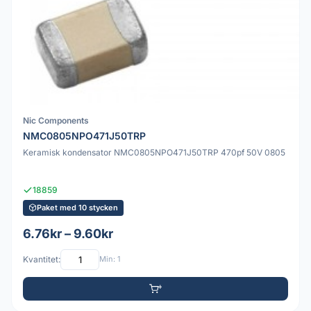
Nic Components
NMC0805NPO471J50TRP
Keramisk kondensator NMC0805NPO471J50TRP 470pf 50V 0805
18859
Paket med 10 stycken
6.76kr – 9.60kr
Kvantitet:
Min: 1