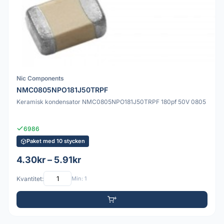
Nic Components
NMC0805NPO181J50TRPF
Keramisk kondensator NMC0805NPO181J50TRPF 180pf 50V 0805
6986
Paket med 10 stycken
4.30kr – 5.91kr
Kvantitet:
Min: 1