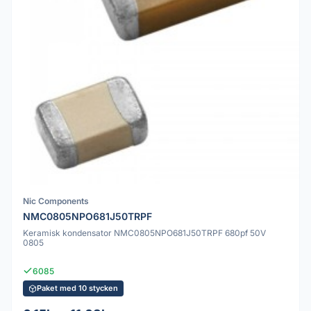
Nic Components
NMC0805NPO681J50TRPF
Keramisk kondensator NMC0805NPO681J50TRPF 680pf 50V
0805
6085
Paket med 10 stycken