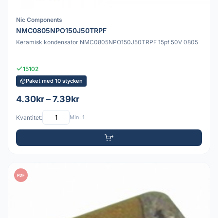
Nic Components
NMC0805NPO150J50TRPF
Keramisk kondensator NMC0805NPO150J50TRPF 15pf 50V 0805
15102
Paket med 10 stycken
4.30kr – 7.39kr
Kvantitet:
Min: 1
PDF