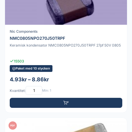
Nic Components
NMC0805NPO270J50TRPF
Keramisk kondensator NMC0805NPO270J50TRPF 27pf 50V 0805
15503
Paket med 10 stycken
4.93kr – 8.86kr
Kvantitet:
Min: 1
PDF