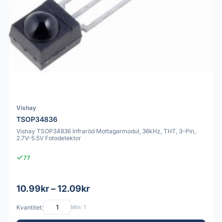
Vishay
TSOP34836
Vishay TSOP34836 Infraröd Mottagarmodul, 36kHz, THT, 3-Pin,
2.7V-5.5V Fotodetektor
77
10.99kr – 12.09kr
Kvantitet:
Min: 1