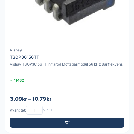
Vishay
TSOP36156TT
Vishay TSOP36156TT Infraröd Mottagarmodul 56 kHz Bärfrekvens
11482
3.09kr – 10.79kr
Kvantitet:
Min: 1