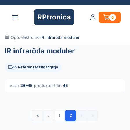
RPtronics
0
›
Optoelektronik
›
IR infraröda moduler
IR infraröda moduler
45 Referenser tillgängliga
Visar
26–45
produkter från
45
«
‹
1
2
›
»