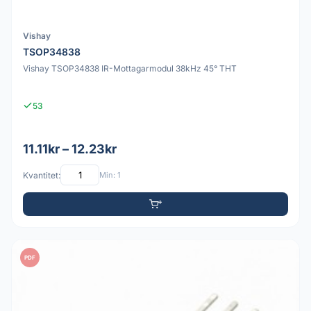
Vishay
TSOP34838
Vishay TSOP34838 IR-Mottagarmodul 38kHz 45° THT
53
11.11kr – 12.23kr
Kvantitet:
Min: 1
PDF