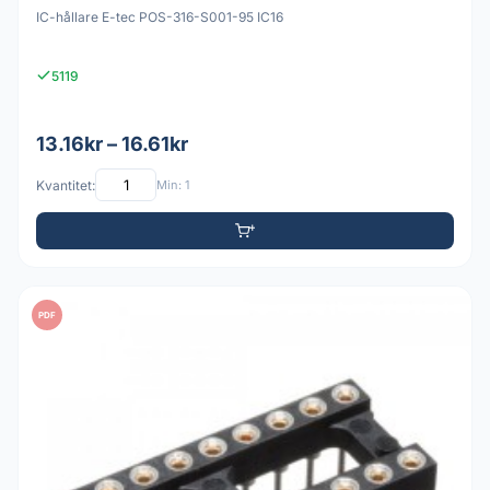
IC-hållare E-tec POS-316-S001-95 IC16
5119
13.16kr – 16.61kr
Kvantitet:
Min: 1
PDF