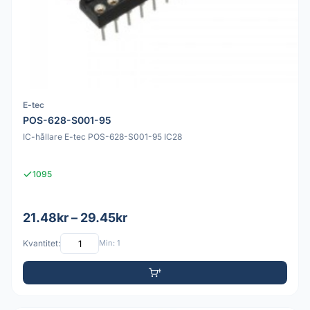
E-tec
POS-628-S001-95
IC-hållare E-tec POS-628-S001-95 IC28
1095
21.48kr – 29.45kr
Kvantitet:
Min: 1