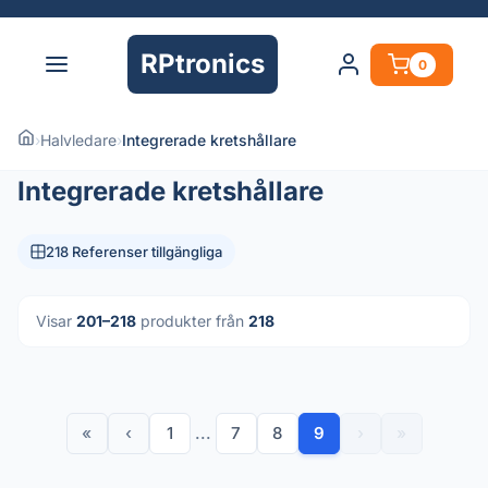
RPtronics
0
›
Halvledare
›
Integrerade kretshållare
Integrerade kretshållare
218 Referenser tillgängliga
Visar
201–218
produkter från
218
«
‹
1
...
7
8
9
›
»