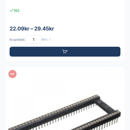
192
22.09kr – 29.45kr
Kvantitet:
Min: 1
PDF