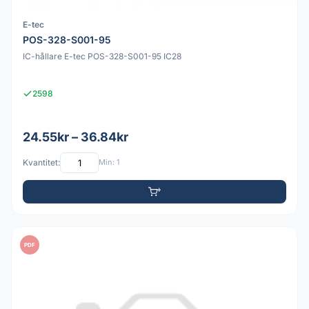
E-tec
POS-328-S001-95
IC-hållare E-tec POS-328-S001-95 IC28
2598
24.55kr – 36.84kr
Kvantitet:
Min: 1
PDF