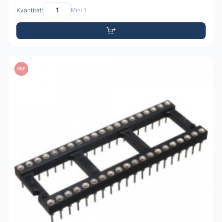
Kvantitet:
Min: 1
PDF