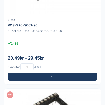
E-tec
POS-320-S001-95
IC-hållare E-tec POS-320-S001-95 IC20
2435
20.49kr – 29.45kr
Kvantitet:
Min: 1
PDF