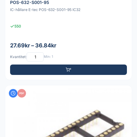
POS-632-S001-95
IC-hållare E-tec POS-632-S001-95 IC32
550
27.69kr – 36.84kr
Kvantitet:
Min: 1
PDF