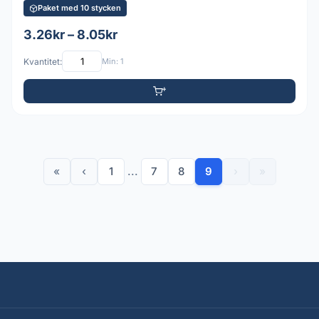
Paket med 10 stycken
3.26kr – 8.05kr
Kvantitet:
Min: 1
«
‹
1
...
7
8
9
›
»