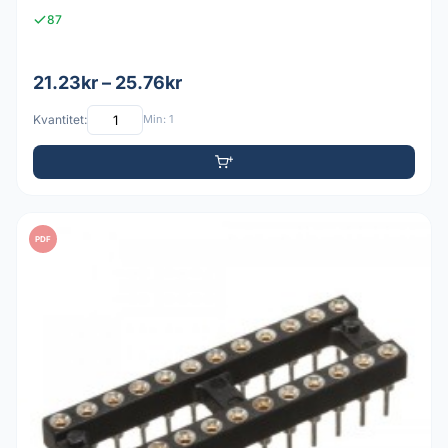
87
21.23kr – 25.76kr
Kvantitet:
Min: 1
PDF