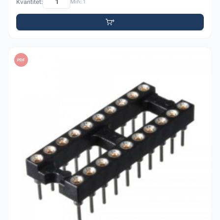
Kvantitet:
Min: 1
PDF