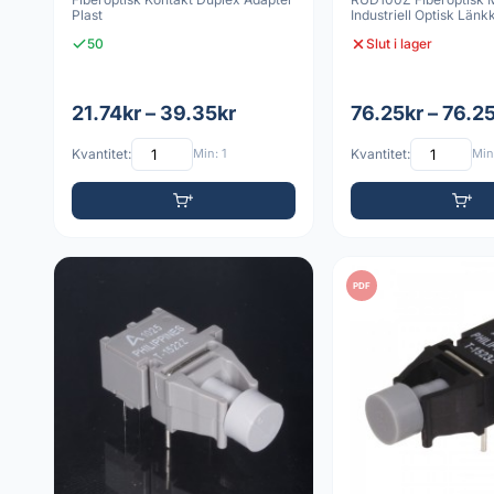
Plast
Industriell Optisk Län
50
Slut i lager
21.74kr – 39.35kr
76.25kr – 76.2
Kvantitet:
Min: 1
Kvantitet:
Min:
PDF