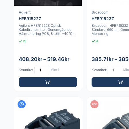
Agilent
Broadcom
HFBR1522Z
HFBR1523Z
Agilent HFBR1522Z Optisk
Broadcom HFBR1523Z F
Kabeltransmittor, Genomgående
Sändare, 660nm, Gen
Hålmontering PCB, 8-stift, -40°C
Montering
till +85°C
15
9
408.20kr – 519.46kr
385.71kr – 385
Kvantitet:
Min: 1
Kvantitet:
Min:
PDF