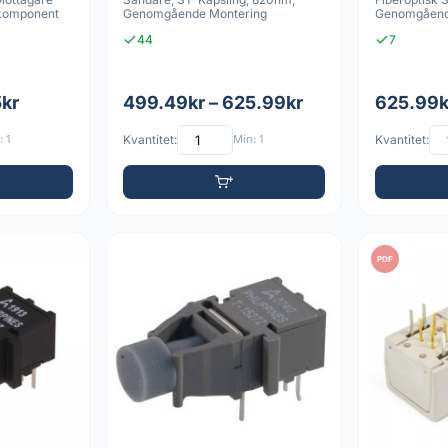
kkomponent
Genomgående Montering
Genomgåend
44
7
5kr
499.49kr – 625.99kr
625.99k
 1
Kvantitet:
Min: 1
Kvantitet:
PDF