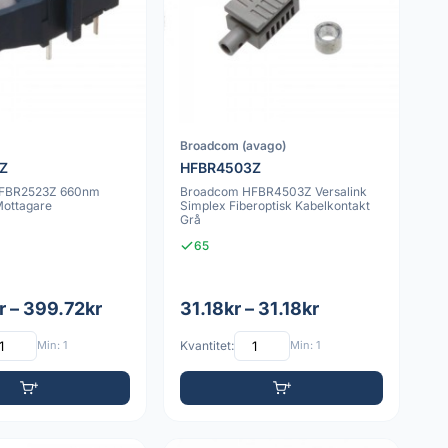
Broadcom (avago)
Z
HFBR4503Z
FBR2523Z 660nm
Broadcom HFBR4503Z Versalink
Mottagare
Simplex Fiberoptisk Kabelkontakt
Grå
65
r – 399.72kr
31.18kr – 31.18kr
Min: 1
Kvantitet:
Min: 1