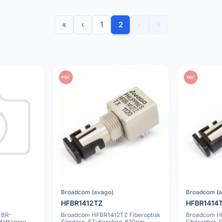
«
‹
1
2
›
»
PDF
PDF
Broadcom (avago)
Broadcom (
HFBR1412TZ
HFBR1414
FBR-
Broadcom HFBR1412TZ Fiberoptisk
Broadcom H
Mottagare
Sändare, ST-Kapsling, 820nm,
Fiberoptisk 