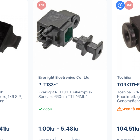
PDF
PDF
Everlight Electronics Co.,Ltd.
Toshiba
PLT133-T
TORX111-F
sk
Everlight PLT133-T Fiberoptisk
Toshiba TOR
ex, 1x9 SIP,
Sändare 660nm TTL 16Mb/s
Kabelmottag
ing
Genomgående
Terminal, +5
7356
Sista få b
41kr
1.00kr – 5.48kr
104.51kr