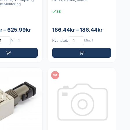
e Montering
38
r – 625.99kr
186.44kr – 186.44kr
Min: 1
Kvantitet:
Min: 1
PDF