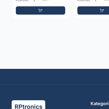
Kvantitet:
Min: 1
Kvantitet:
Min:
Kategori
RPtronics