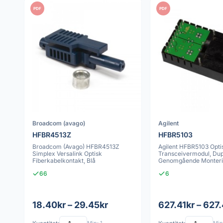
PDF
PDF
Broadcom (avago)
Agilent
HFBR4513Z
HFBR5103
Broadcom (Avago) HFBR4513Z
Agilent HFBR5103 Opti
Simplex Versalink Optisk
Transceivermodul, Dupl
Fiberkabelkontakt, Blå
Genomgående Monter
66
6
18.40kr – 29.45kr
627.41kr – 627.