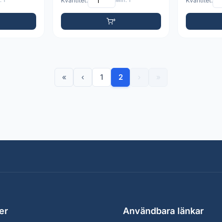
 1
Kvantitet:
Min: 1
Kvantitet:
«
‹
1
2
›
»
er
Användbara länkar