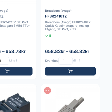
avago)
Broadcom (avago)
TZ
HFBR2416TZ
FBR2412TZ ST-Port
Broadcom (Avago) HFBR2416TZ
 Mottagare 5MBd TTL-
Optisk Kabelmottagare, Analog
Utgång, ST-Port, PCB
Genomgående Montering
11
r – 658.78kr
658.82kr – 658.82kr
Min: 1
Kvantitet:
Min: 1
PDF