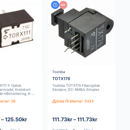
PDF
Toshiba
TOTX176
X111-F Optisk
Toshiba TOTX176 Fiberoptisk
armodul, Kretskort
Sändare, DC-6MB/s Simplex
 Hålmontering, 6-
,25V,
itarna!: 36
Sista få bitarna!: 3333
 – 125.50kr
111.73kr – 111.73kr