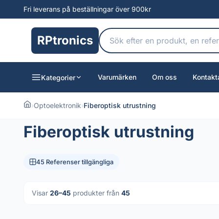
Fri leverans på beställningar över 900kr
RPtronics
Varumärken
Om oss
Kontakt
Kategorier
›
Optoelektronik
›
Fiberoptisk utrustning
Fiberoptisk utrustning
45 Referenser tillgängliga
Visar
26–45
produkter från
45