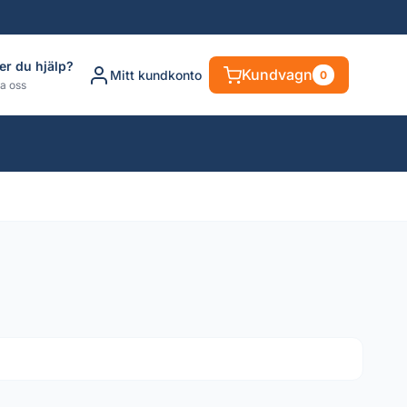
er du hjälp?
Kundvagn
Mitt kundkonto
0
a oss