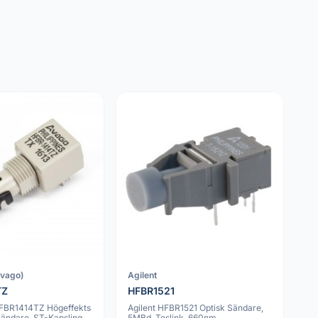
avago)
Agilent
TZ
HFBR1521
FBR1414TZ Högeffekts
Agilent HFBR1521 Optisk Sändare,
Sändare, ST-Kapsling,
5MBd, Toslink, 660nm