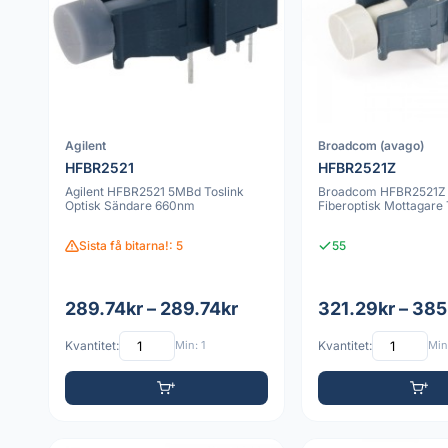
Agilent
Broadcom (avago)
HFBR2521
HFBR2521Z
Agilent HFBR2521 5MBd Toslink
Broadcom HFBR2521Z
Optisk Sändare 660nm
Fiberoptisk Mottagare
Sista få bitarna!: 5
55
289.74kr – 289.74kr
321.29kr – 385
Kvantitet:
Min: 1
Kvantitet:
Min: