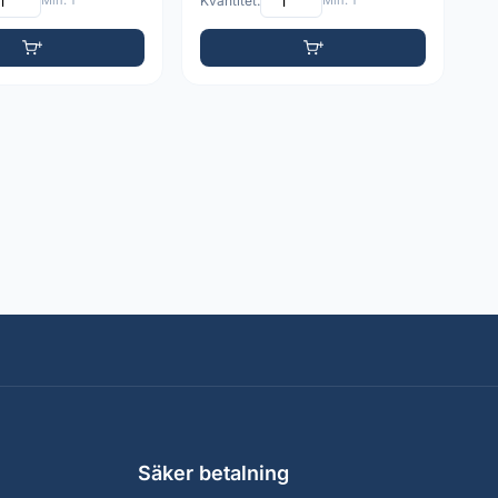
Min: 1
Kvantitet:
Min: 1
Säker betalning