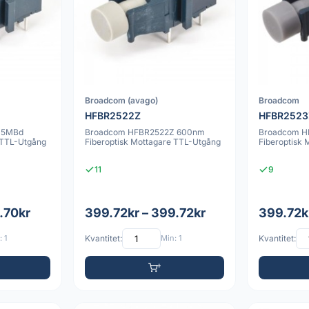
Broadcom (avago)
Broadcom
HFBR2522Z
HFBR2523
 5MBd
Broadcom HFBR2522Z 600nm
Broadcom H
 TTL-Utgång
Fiberoptisk Mottagare TTL-Utgång
Fiberoptisk 
11
9
.70kr
399.72kr – 399.72kr
399.72k
 1
Kvantitet:
Min: 1
Kvantitet: