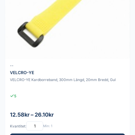
--
VELCRO-YE
VELCRO-YE Kardborreband, 300mm Längd, 20mm Bredd, Gul
5
12.58kr – 26.10kr
Kvantitet:
Min: 1