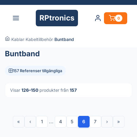
RPtronics
0
›
Kablar
›
Kabeltillbehör
›
Buntband
Buntband
157 Referenser tillgängliga
Visar
126–150
produkter från
157
«
‹
1
...
4
5
6
7
›
»