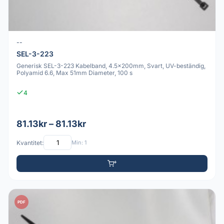
--
SEL-3-223
Generisk SEL-3-223 Kabelband, 4.5x200mm, Svart, UV-beständig,
Polyamid 6.6, Max 51mm Diameter, 100 s
4
81.13kr – 81.13kr
Kvantitet:
Min: 1
PDF