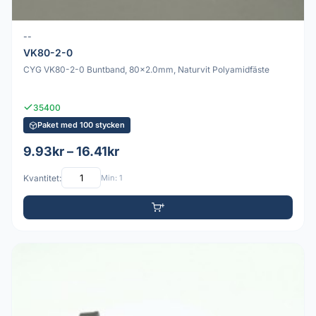
--
VK80-2-0
CYG VK80-2-0 Buntband, 80x2.0mm, Naturvit Polyamidfäste
35400
Paket med 100 stycken
9.93kr – 16.41kr
Kvantitet:
Min: 1