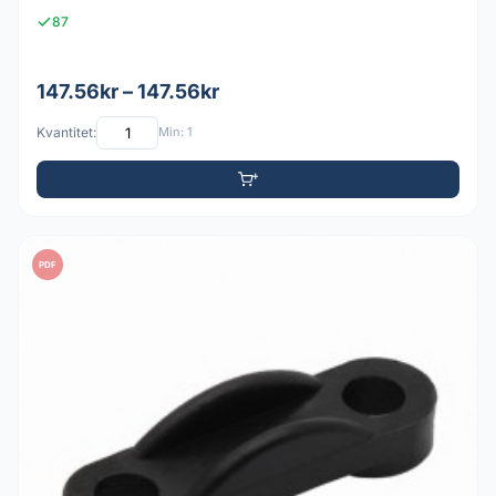
87
147.56kr – 147.56kr
Kvantitet:
Min: 1
PDF