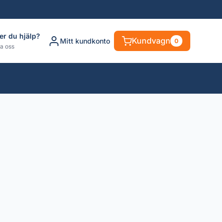
er du hjälp?
Kundvagn
Mitt kundkonto
0
a oss