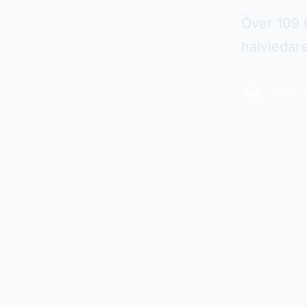
Över 109 0
halvledar
Leverans