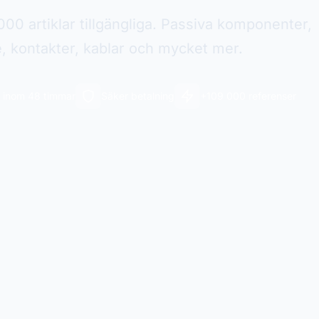
00 artiklar tillgängliga. Passiva komponenter,
e, kontakter, kablar och mycket mer.
 inom 48 timmar
Säker betalning
+109 000 referenser