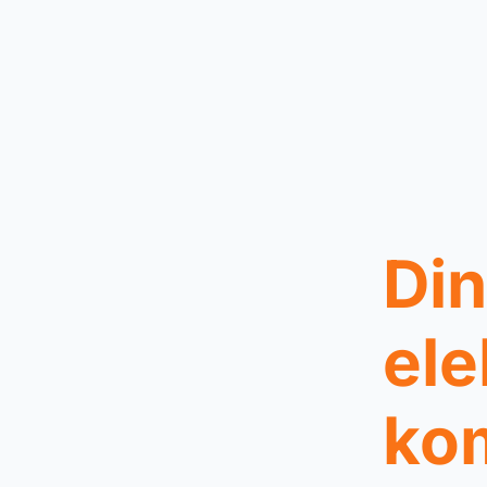
Din
ele
ko