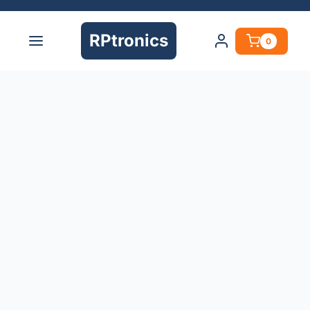
RPtronics
0