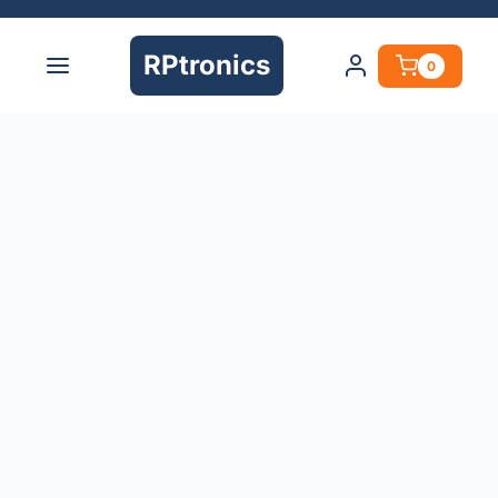
RPtronics
0