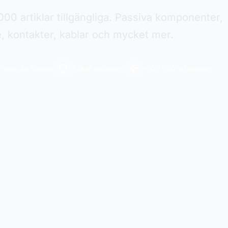
00 artiklar tillgängliga. Passiva komponenter,
e, kontakter, kablar och mycket mer.
 inom 48 timmar
Säker betalning
+109 000 referenser