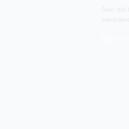
Över 109 0
halvledar
Leverans