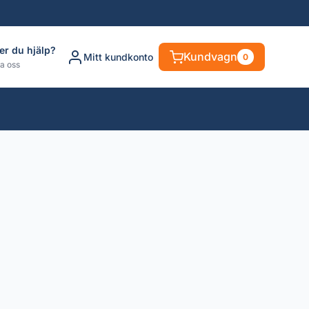
er du hjälp?
Kundvagn
Mitt kundkonto
0
a oss