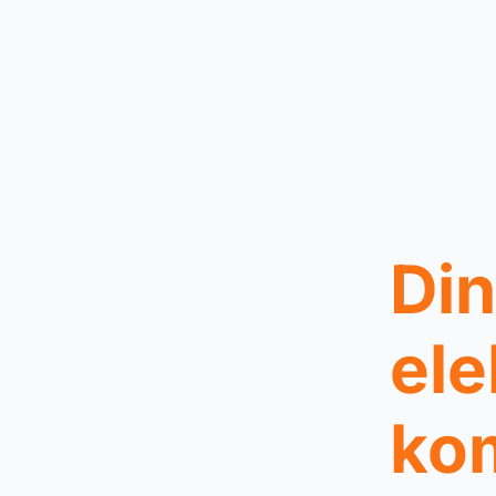
Din
ele
ko