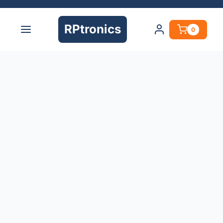
RPtronics
0