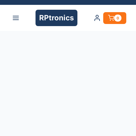
RPtronics
0