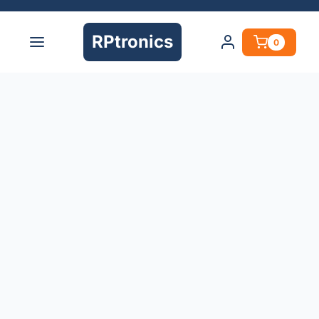
RPtronics
0