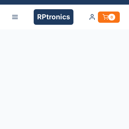
RPtronics
0