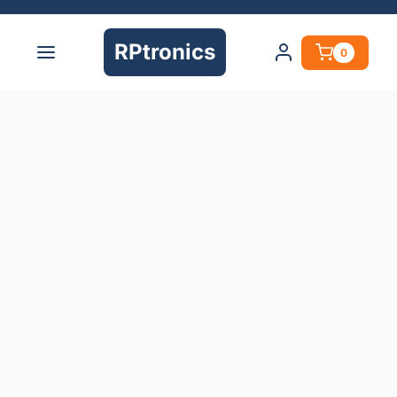
RPtronics
0