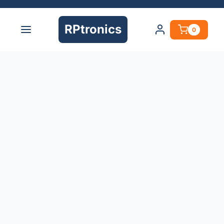
RPtronics
0