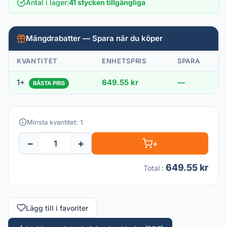
Antal i lager
:
41 stycken tillgängliga
Mängdrabatter — Spara när du köper
KVANTITET
ENHETSPRIS
SPARA
1+
649.55 kr
—
BÄSTA PRIS
Minsta kvantitet: 1
−
+
+
649.55 kr
Total
:
Lägg till i favoriter