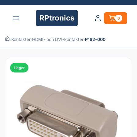
RPtronics
0
›
Kontakter
›
HDMI- och DVI-kontakter
›
P162-000
I lager